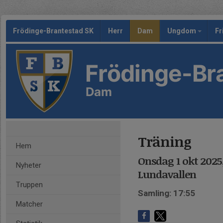
Frödinge-Brantestad SK
Herr
Dam
Ungdom
Fr
Frödinge-Br
Dam
Träning
Hem
Onsdag 1 okt 2025,
Nyheter
Lundavallen
Truppen
Samling: 17:55
Matcher