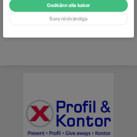
Godkänn alla kakor
klubben.
Bara nödvändiga
Nu väntar...
Läs mer