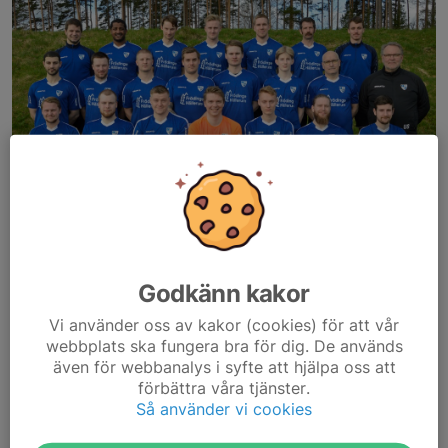
Godkänn kakor
Vi använder oss av kakor (cookies) för att vår
webbplats ska fungera bra för dig. De används
även för webbanalys i syfte att hjälpa oss att
förbättra våra tjänster.
Efter en jämn säsong föll herrlaget på målsnöret i ett tufft kval
Så använder vi cookies
till division fem. Nu får de ändå chansen efter ett flertal avhopp.
En oerhört rolig nyhet för herrlaget såklart, men även resten av