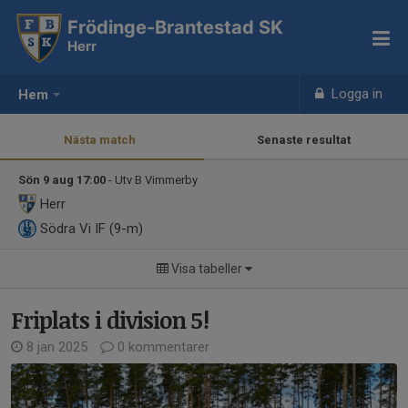
Frödinge-Brantestad SK
Herr
Logga in
Hem
Nästa match
Senaste resultat
Sön 9 aug 17:00
- Utv B Vimmerby
Herr
Södra Vi IF (9-m)
Visa tabeller
Friplats i division 5!
8 jan 2025
0 kommentarer