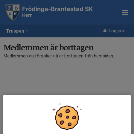
Frödinge-Brantestad SK
Herr
Logga in
Truppen
Medlemmen är borttagen
Medlemmen du försöker nå är borttagen från hemsidan.