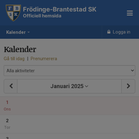
Frödinge-Brantestad SK
Officiell hemsida
Logga in
Kalender
Kalender
Gå till idag
|
Prenumerera
Januari 2025
1
Ons
2
Tor