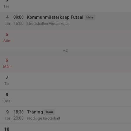
3
Fre
4
09:00
Kommunmästerksap Futsal
Herr
16:00
Lör
Idrottshallen Vimarskolan
5
Sön
v.2
6
Mån
7
Tis
8
Ons
9
18:30
Träning
Dam
20:00
Tor
Frödinge idrottshall
10