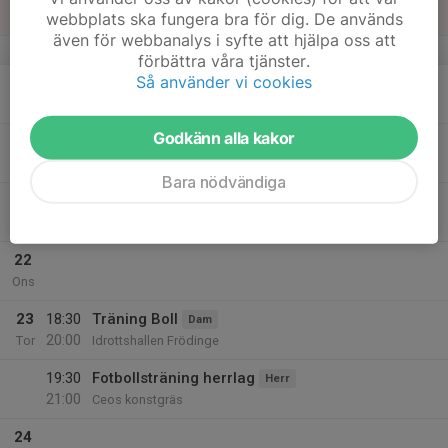
19:00
webbplats ska fungera bra för dig. De används
Body vimmerby
även för webbanalys i syfte att hjälpa oss att
v.4
förbättra våra tjänster.
Så använder vi cookies
20
Mån
Godkänn alla kakor
21
18:30
Träning Boll/Fys
Dam
20:00
Tis
Idrottshallen Frödinge
Bara nödvändiga
19:30
Fotbollsträning herrlag
Herr
21:00
Ceos konstgräs
22
Ons
23
18:30
Träning Boll
Dam
20:00
Tor
Idrottshallen Frödinge
19:30
Fotbollsträning herrlag
Herr
21:00
Ceos konstgräs
24