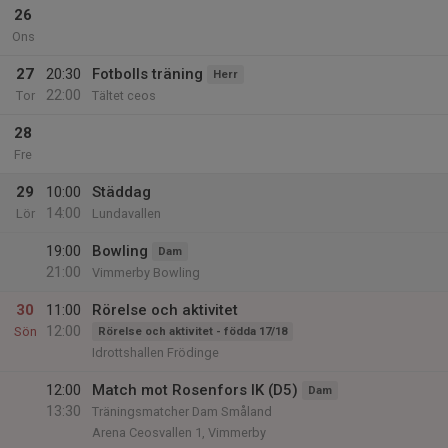
26
Ons
27
20:30
Fotbolls träning
Herr
22:00
Tor
Tältet ceos
28
Fre
29
10:00
Städdag
14:00
Lör
Lundavallen
19:00
Bowling
Dam
21:00
Vimmerby Bowling
30
11:00
Rörelse och aktivitet
12:00
Sön
Rörelse och aktivitet - födda 17/18
Idrottshallen Frödinge
12:00
Match mot Rosenfors IK (D5)
Dam
13:30
Träningsmatcher Dam Småland
Arena Ceosvallen 1, Vimmerby