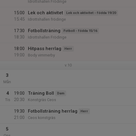
Idrottshallen Frödinge
15:00
Lek och aktivitet
Lek och aktivitet - födda 19/20
15:45
Idrottshallen frödinge
17:30
Fotbollsträning
Fotboll - födda 15/16
18:30
Idrottshallen Frödinge
18:00
Hitpass herrlag
Herr
19:00
Body vimmerby
v.10
3
Mån
4
19:00
Träning Boll
Dam
20:30
Tis
Konstgräs Ceos
19:30
Fotbollsträning herrlag
Herr
21:00
Ceos konstgräs
5
Ons