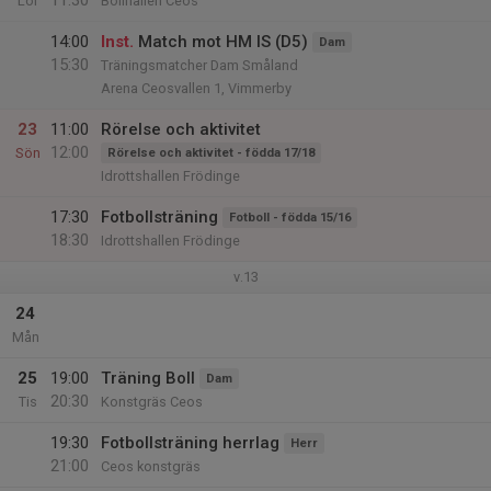
11:30
Lör
Bollhallen Ceos
14:00
Inst.
Match mot HM IS (D5)
Dam
15:30
Träningsmatcher Dam Småland
Arena Ceosvallen 1, Vimmerby
23
11:00
Rörelse och aktivitet
12:00
Sön
Rörelse och aktivitet - födda 17/18
Idrottshallen Frödinge
17:30
Fotbollsträning
Fotboll - födda 15/16
18:30
Idrottshallen Frödinge
v.13
24
Mån
25
19:00
Träning Boll
Dam
20:30
Tis
Konstgräs Ceos
19:30
Fotbollsträning herrlag
Herr
21:00
Ceos konstgräs