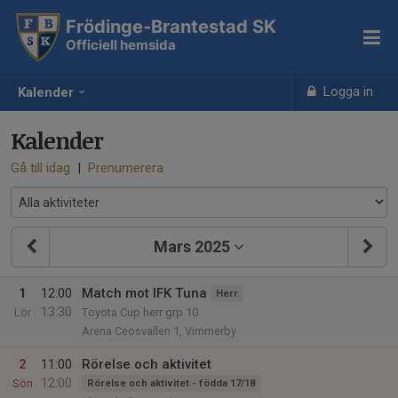
Frödinge-Brantestad SK
Officiell hemsida
Logga in
Kalender
Kalender
Gå till idag
|
Prenumerera
Mars 2025
1
12:00
Match mot IFK Tuna
Herr
13:30
Lör
Toyota Cup herr grp 10
Arena Ceosvallen 1, Vimmerby
2
11:00
Rörelse och aktivitet
12:00
Sön
Rörelse och aktivitet - födda 17/18