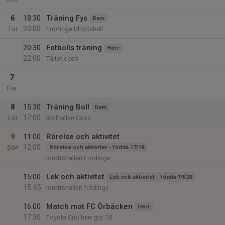
6
18:30
Träning Fys
Dam
20:00
Tor
Frödinge Idrottshall
20:30
Fotbolls träning
Herr
22:00
Tältet ceos
7
Fre
8
15:30
Träning Boll
Dam
17:00
Lör
Bollhallen Ceos
9
11:00
Rörelse och aktivitet
12:00
Sön
Rörelse och aktivitet - födda 17/18
Idrottshallen Frödinge
15:00
Lek och aktivitet
Lek och aktivitet - födda 19/20
15:45
Idrottshallen frödinge
16:00
Match mot FC Örbäcken
Herr
17:30
Toyota Cup herr grp 10