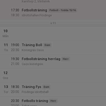
Karstorp 2, Västervik
17:30
Fotbollsträning
Fotboll - födda 15/16
18:30
Idrottshallen Frödinge
v.11
10
Mån
11
19:00
Träning Boll
Dam
20:30
Tis
Konstgräs Ceos
19:30
Fotbollsträning herrlag
Herr
21:00
Ceos konstgräs
12
Ons
13
18:30
Träning Fys
Dam
20:00
Tor
Frödinge Idrottshall
20:30
Fotbolls träning
Herr
22:00
Tältet ceos