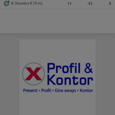
8. Storebro IF (9-m)
14
-43
8