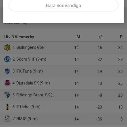
Bara nödvändiga
Tabell
Utv B Vimmerby
M
+/-
P
1. Gullringens GoIF
14
46
34
2. Södra Vi IF (9-m)
14
32
29
3. IFK Tuna (9-m)
14
19
25
4. Djursdala SK (9-m)
14
10
25
5. Frödinge-Brant. SK (9-m)
14
-8
20
6. IF Hebe (9-m)
14
-20
13
7. HM IS (9-m)
14
-36
8