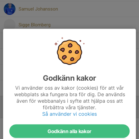
Samuel Johansson
Sigge Blomberg
Simon Lenegård
Tage Falk
Tommy Tambour
Godkänn kakor
Vi använder oss av kakor (cookies) för att vår
Viktor Gustafsson
webbplats ska fungera bra för dig. De används
även för webbanalys i syfte att hjälpa oss att
förbättra våra tjänster.
Referat
Så använder vi cookies
Godkänn alla kakor
Inget referat skrivet