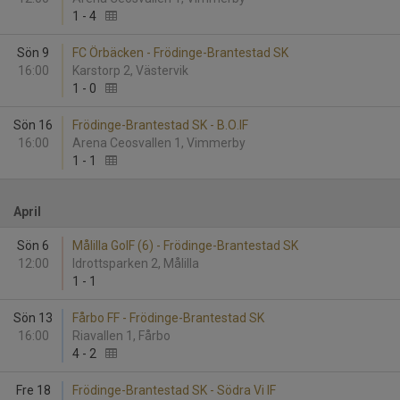
1
-
4
Sön 9
FC Örbäcken - Frödinge-Brantestad SK
16:00
Karstorp 2, Västervik
1
-
0
Sön 16
Frödinge-Brantestad SK - B.O.IF
16:00
Arena Ceosvallen 1, Vimmerby
1
-
1
April
Sön 6
Målilla GoIF (6) - Frödinge-Brantestad SK
12:00
Idrottsparken 2, Målilla
1
-
1
Sön 13
Fårbo FF - Frödinge-Brantestad SK
16:00
Riavallen 1, Fårbo
4
-
2
Fre 18
Frödinge-Brantestad SK - Södra Vi IF