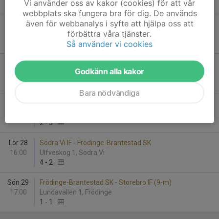
Vi använder oss av kakor (cookies) för att vår
9
-
1
webbplats ska fungera bra för dig. De används
även för webbanalys i syfte att hjälpa oss att
Ons 18
Frödinge-Brantestad SK - IF Hebe
förbättra våra tjänster.
19:00
Lundavallen 1, Frödinge
Så använder vi cookies
0
-
5
Mån 23
Frödinge-Brantestad SK - Fårbo FF
Godkänn alla kakor
19:00
Lundavallen 1, Frödinge
0
-
3
Bara nödvändiga
Tor 26
Djursdala SK (9-m) - Frödinge-Brantestad SK
19:00
Dalavallen 1, Djursdala
2
-
3
Lör 28
Södra Vi IF - Frödinge-Brantestad SK
16:00
Ulfveskog 1, Södra Vi
4
-
2
Sön 29
Frödinge-Brantestad SK - Storebro IF (9-m)
17:00
Lundavallen 1, Frödinge
1
-
1