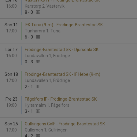
Lör 10
Västerviks FF - Frödinge-Brantestad SK
16:00
Karstorp 2, Västervik
8
-
0
Sön 11
IFK Tuna (9-m) - Frödinge-Brantestad SK
17:00
Tunhamra 1, Tuna
6
-
0
Lör 17
Frödinge-Brantestad SK - Djursdala SK
16:00
Lundavallen 1, Frödinge
0
-
3
Sön 18
Frödinge-Brantestad SK - IF Hebe (9-m)
17:00
Lundavallen 1, Frödinge
2
-
1
Fre 23
Fågelfors IF - Frödinge-Brantestad SK
19:00
Hyltamalm 1, Fågelfors
3
-
1
Sön 25
Gullringens GoIF - Frödinge-Brantestad SK
17:00
Gullemon 1, Gullringen
4
-
2