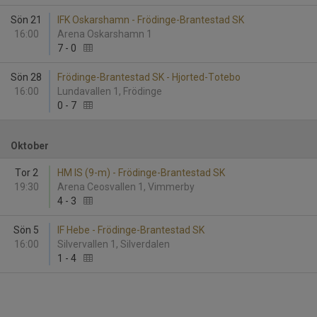
Sön 21
IFK Oskarshamn - Frödinge-Brantestad SK
16:00
Arena Oskarshamn 1
7
-
0
Sön 28
Frödinge-Brantestad SK - Hjorted-Totebo
16:00
Lundavallen 1, Frödinge
0
-
7
Oktober
Tor 2
HM IS (9-m) - Frödinge-Brantestad SK
19:30
Arena Ceosvallen 1, Vimmerby
4
-
3
Sön 5
IF Hebe - Frödinge-Brantestad SK
16:00
Silvervallen 1, Silverdalen
1
-
4