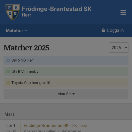
Frödinge-Brantestad SK
Herr
Logga in
Matcher
Matcher 2025
Div 5 NÖ Herr
Utv B Vimmerby
Toyota Cup herr grp 10
Visa
fler
Mars
Lör 1
Frödinge-Brantestad SK - IFK Tuna
12:00
Arena Ceosvallen 1, Vimmerby