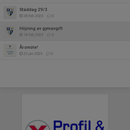
Städdag 29/3
28 feb 2025
0
Höjning av gymavgift
18 feb 2025
0
Årsmöte!
22 jan 2025
0