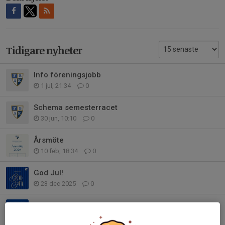
Tidigare nyheter
Info föreningsjobb
1 jul, 21:34
0
Schema semesterracet
30 jun, 10:10
0
Årsmöte
10 feb, 18:34
0
God Jul!
23 dec 2025
0
Bingolotter
6 nov 2025
0