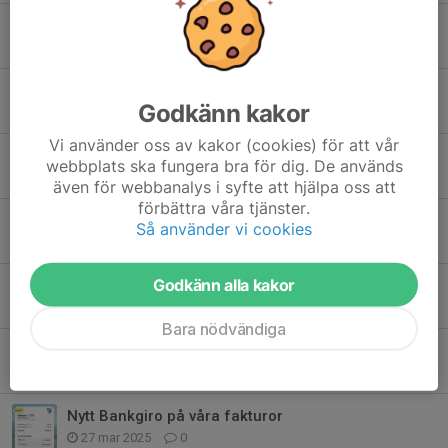
Årsfesten 2025
27 okt 2025
0
Årsfest
Godkänn kakor
13 okt 2025
0
Vi använder oss av kakor (cookies) för att vår
Rörelseglädje med Inger Sand
webbplats ska fungera bra för dig. De används
3 sep 2025
0
även för webbanalys i syfte att hjälpa oss att
förbättra våra tjänster.
500-klubbenmedlemmar 2025
Så använder vi cookies
16 apr 2025
0
Godkänn alla kakor
Trädgårdsprodukter
15 apr 2025
0
Bara nödvändiga
Digitala bingolotter till påsk
28 mar 2025
0
Nytt Bankgiro på våra fakturor
27 mar 2025
0