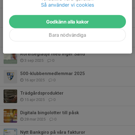
6 nov 2025
0
Så använder vi cookies
Årsfesten 2025
Godkänn alla kakor
27 okt 2025
0
Årsfest
Bara nödvändiga
13 okt 2025
0
Rörelseglädje med Inger Sand
3 sep 2025
0
500-klubbenmedlemmar 2025
16 apr 2025
0
Trädgårdsprodukter
15 apr 2025
0
Digitala bingolotter till påsk
28 mar 2025
0
Nytt Bankgiro på våra fakturor