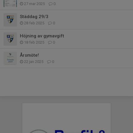
27 mar 2025
0
Städdag 29/3
28 feb 2025
0
Höjning av gymavgift
18 feb 2025
0
Årsmöte!
22 jan 2025
0