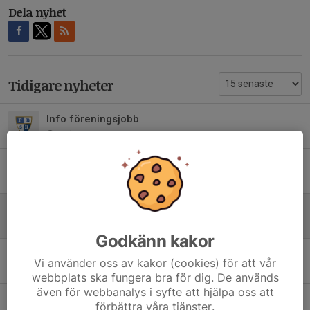
Dela nyhet
Tidigare nyheter
Info föreningsjobb
1 jul, 21:34
0
Schema semesterracet
30 jun, 10:10
0
Årsmöte
10 feb, 18:34
0
Godkänn kakor
God Jul!
Vi använder oss av kakor (cookies) för att vår
23 dec 2025
0
webbplats ska fungera bra för dig. De används
även för webbanalys i syfte att hjälpa oss att
Bingolotter
förbättra våra tjänster.